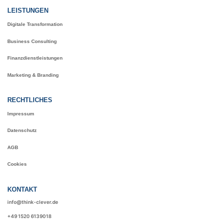
LEISTUNGEN
Digitale Transformation
Business Consulting
Finanzdienstleistungen
Marketing & Branding
RECHTLICHES
Impressum
Datenschutz
AGB
Cookies
KONTAKT
info@think-clever.de
+49 1520 6139018