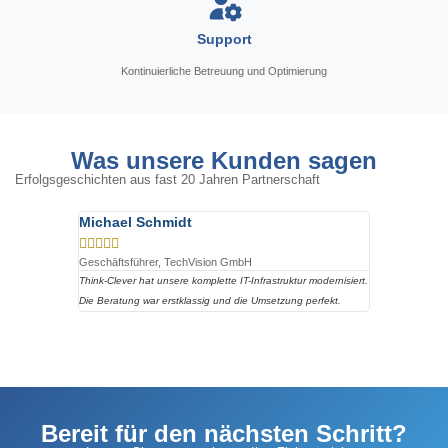
Support
Kontinuierliche Betreuung und Optimierung
Was unsere Kunden sagen
Erfolgsgeschichten aus fast 20 Jahren Partnerschaft
Michael Schmidt
Sandra We










Geschäftsführer, TechVision GmbH
CEO, Weber Ind
Think-Clever hat unsere komplette IT-Infrastruktur modernisiert.
Seit Jahren uns
Die Beratung war erstklassig und die Umsetzung perfekt.
Versicherungen.
Bereit für den nächsten Schritt?